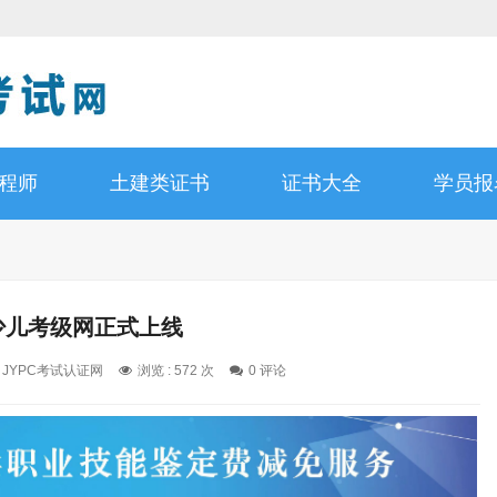
工程师
土建类证书
证书大全
学员报
少儿考级网正式上线
: JYPC考试认证网
浏览 : 572 次
0 评论