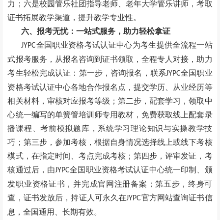
力；六是校园管乐社团指导老师、老年大学管乐讲师，考取
证书拓展教学渠道，提升教学专业性。
六、报考无忧：一站式服务，助力轻松拿证
全国职业资格考试认证中心为考生提供全流程一站
JYPC
式报考服务，从报名咨询到证书领取，全程专人对接，助力
考生轻松完成认证：第一步，咨询报名，联系
全国职业
JYPC
资格考试认证中心各地合作报名点，提交学历、从业经历等
相关材料，审核对应报考等级；第二步，配套学习，领取中
心统一编写的单簧管培训师专用教材，免费获取线上配套录
播课程、考前模拟题库，系统学习理论知识与实操教学技
巧；第三步，参加考核，根据自身情况选择线上或线下考核
模式，在指定时间、考点完成考核；第四步，评审发证，考
核通过后，由
全国职业资格考试认证中心统一印制、颁
JYPC
发职业资格证书，并完成官网注册备案；第五步，终身可
查，证书发放后，持证人可永久在
官方网站查询证书信
JYPC
息，全国通用、长期有效。