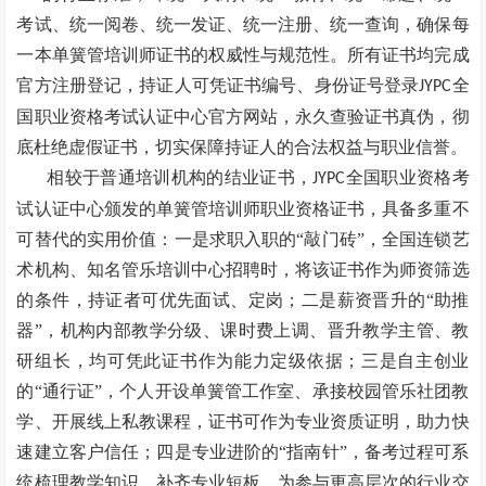
考试、统一阅卷、统一发证、统一注册、统一查询，确保每
一本单簧管培训师证书的权威性与规范性。所有证书均完成
官方注册登记，持证人可凭证书编号、身份证号登录
全
JYPC
国职业资格考试认证中心官方网站，永久查验证书真伪，彻
底杜绝虚假证书，切实保障持证人的合法权益与职业信誉。
相较于普通培训机构的结业证书，
全国职业资格考
JYPC
试认证中心颁发的单簧管培训师职业资格证书，具备多重不
可替代的实用价值：一是求职入职的“敲门砖”，全国连锁艺
术机构、知名管乐培训中心招聘时，将该证书作为师资筛选
的条件，持证者可优先面试、定岗；二是薪资晋升的“助推
器”，机构内部教学分级、课时费上调、晋升教学主管、教
研组长，均可凭此证书作为能力定级依据；三是自主创业
的“通行证”，个人开设单簧管工作室、承接校园管乐社团教
学、开展线上私教课程，证书可作为专业资质证明，助力快
速建立客户信任；四是专业进阶的“指南针”，备考过程可系
统梳理教学知识，补齐专业短板，为参与更高层次的行业交