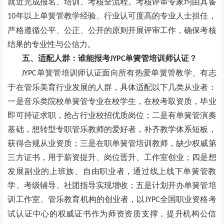
就近完成报名、培训、考核全流程。考核评审专家均由具备
年以上单簧管教学经验、行业认可度高的专业人士担任，
10
严格遵循公平、公正、公开的原则开展评审工作，确保考核
结果的专业性与公信力。
五、适配人群：谁能报考
单簧管培训师认证？
JYPC
单簧管培训师认证面向所有热爱单簧管教学、有志
JYPC
于在管乐美育行业发展的人群，具体适配以下几类从业者：
一是音乐类院校单簧管专业在校学生，在校考取资质，毕业
即可持证求职，抢占行业校招优质岗位；二是有单簧管演奏
基础，想转型专职管乐教师的爱好者，补齐教学体系短板，
获得合规从业资质；三是在职单簧管培训教师，缺少权威第
三方证书，用于薪资提升、岗位晋升、工作室创业；四是想
发展副业的上班族、自由职业者，通过线上线下单簧管教
学、考级辅导、社团指导实现增收；五是计划开办单簧管培
训工作室、管乐教育机构的创业者，以
全国职业资格考
JYPC
试认证中心的权威证书作为师资资质支撑，提升机构公信