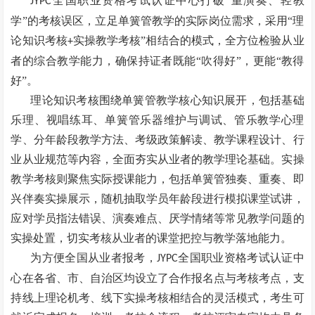
全国职业资格考试认证中心打破“重演奏、轻教
JYPC
学”的考核误区，立足单簧管教学的实际岗位需求，采用“理
论知识考核
实操教学考核”相结合的模式，全方位检验从业
+
者的综合教学能力，确保持证者既能“吹得好”，更能“教得
好”。
理论知识考核围绕单簧管教学核心知识展开，包括基础
乐理、视唱练耳、单簧管乐器维护与调试、管乐教学心理
学、分年龄段教学方法、考级政策解读、教学课程设计、行
业从业规范等内容，全面夯实从业者的教学理论基础。实操
教学考核则聚焦实际授课能力，包括单簧管独奏、重奏、即
兴伴奏实操展示，随机抽取学员年龄段进行模拟课堂试讲，
应对学员指法错误、演奏难点、厌学情绪等常见教学问题的
实操处置，切实考核从业者的课堂把控与教学落地能力。
为方便全国从业者报考，
全国职业资格考试认证中
JYPC
心在各省、市、自治区均设立了合作报名点与考核考点，支
持线上理论机考、线下实操考核相结合的灵活模式，考生可