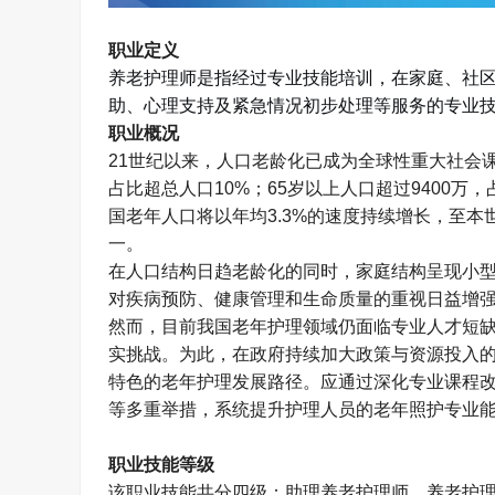
职业定义
养老护理师
是指
经过专业技能培训，在家庭、社
助、心理支持及紧急情况初步处理等服务的专业
职业概况
21
世纪以来，人口老龄化已成为全球性重大社会
占比超总人口
10%
；
65
岁以上人口超过
9400
万，
国老年人口将以年均
3.3%
的速度持续增长，至本
一。
在人口结构日趋老龄化的同时，家庭结构呈现小
对疾病预防、健康管理和生命质量的重视日益增
然而，目前我国老年护理领域仍面临专业人才短
实挑战。为此，在政府持续加大政策与资源投入
特色的老年护理发展路径。应通过深化专业课程
等多重举措，系统提升护理人员的老年照护专业
职业技能等级
该职业技能共分四级：助理养老护理师、养老护