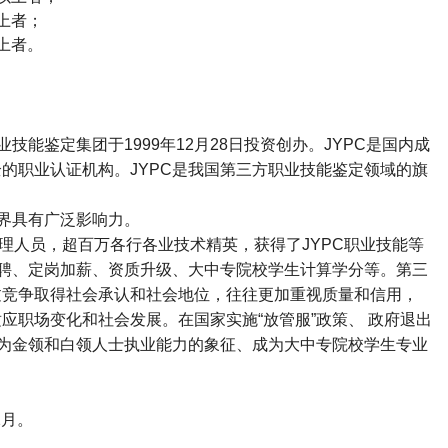
上者；
上者。
业技能鉴定集团于
1999
年
12
月
28
日投资创办。
JYPC
是国内成
全的职业认证机构。
JYPC
是我国第三方职业技能鉴定领域的旗
界具有广泛影响力。
理人员，超百万各行各业技术精英，获得了
JYPC
职业技能等
聘、定岗加薪、资质升级、大中专院校学生计算学分等。第三
过竞争取得社会承认和社会地位，往往更加重视质量和信用，
适应职场变化和社会发展。在国家实施
“
放管服
”
政策、 政府退出
为金领和白领人士执业能力的象征、成为大中专院校学生专业
2
月。