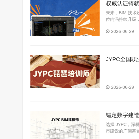
权威认证铸就
代
未来，BIM 技
位内涵持续升级，
市规划师等高端
2026-06-29
JYPC全国
2026-06-29
锚定数字建造风
选择 JYPC，
市建设的广阔舞