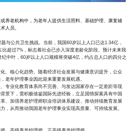
区或养老机构中，为老年人提供生活照料、基础护理、康复辅
技术人员。
课题与公共卫生挑战。当前，我国
60
岁以上人口已达
1.34
亿，
占比超过
7%
，标志着社会已步入深度老龄化阶段。预计未来我
世纪中叶，
60
岁以上人口规模将突破
4
亿，约占总人口的四分之
型化、核心化趋势。随着经济社会发展与健康意识提升，公众
强，老年护理事业因此迎来重要发展机遇。
缺、专业化教育体系尚不完善、与发达国家存在一定差距等现
的背景下，需积极借鉴国际先进经验，立足国情探索具有中国
改革、加强养老护理师职业培训体系建设、推动持续教育发展
能力，从而推动我国老年护理事业实现高质量、可持续发展。
理师、高级养老护理师、正高级养老护理师。