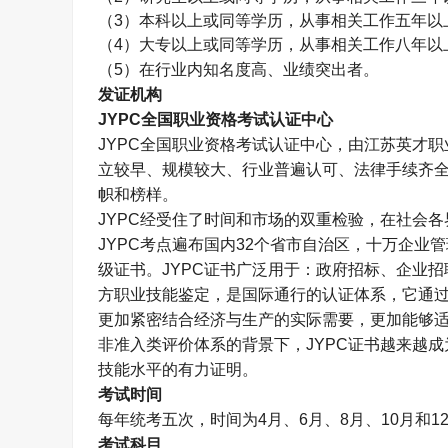
（
3
）本科以上或同等学历，从事相关工作五年以
（
4
）大专以上或同等学历，从事相关工作八年以
（
5
）在行业内知名度高、业绩突出者。
发证机构
JYPC
全国职业资格考试认证中心
JYPC
全国职业资格考试认证中心，由江苏英才职
立较早、规模较大、行业普遍认可、法律手续齐
帜和榜样。
JYPC
经受住了时间和市场的双重检验，在社会各
JYPC
考点遍布国内
32
个省市自治区，十万企业管
级证书。
JYPC
证书广泛用于：政府招标、企业招
方职业技能鉴定，是国际通行的认证体系，它通
更加紧密结合经济与生产的实际需要，更加能够
非准入类评价体系的背景下，
JYPC
证书越来越成
技能水平的有力证明。
考试时间
每年统考五次，时间为
4
月、
6
月、
8
月、
10
月和
1
考试科目